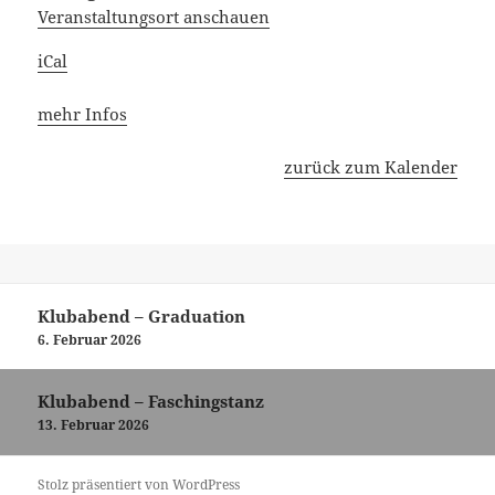
Veranstaltungsort anschauen
iCal
mehr Infos
zurück zum Kalender
Beitragsnavigation
Klubabend – Graduation
6. Februar 2026
Klubabend – Faschingstanz
13. Februar 2026
Stolz präsentiert von WordPress