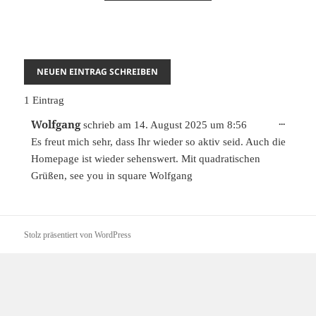
1 Eintrag
DIESE
...
Wolfgang
schrieb am
14. August 2025
um
8:56
METAB
Es freut mich sehr, dass Ihr wieder so aktiv seid. Auch die
EIN-/A
Homepage ist wieder sehenswert. Mit quadratischen
Grüßen, see you in square Wolfgang
Stolz präsentiert von WordPress