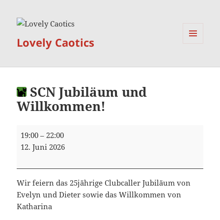
Lovely Caotics
MENÜ
UND
WIDGETS
SCN Jubiläum und
Willkommen!
SCN
19:00
–
22:00
Jubiläum
12. Juni 2026
und
Willkommen!
Wir feiern das 25jährige Clubcaller Jubiläum von
Evelyn und Dieter sowie das Willkommen von
Katharina