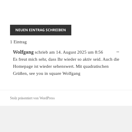
1 Eintrag
DIESE
...
Wolfgang
schrieb am
14. August 2025
um
8:56
METAB
Es freut mich sehr, dass Ihr wieder so aktiv seid. Auch die
EIN-/A
Homepage ist wieder sehenswert. Mit quadratischen
Grüßen, see you in square Wolfgang
Stolz präsentiert von WordPress