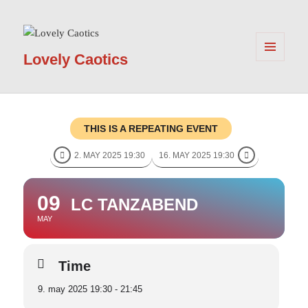
Lovely Caotics
MENÜ
UND
WIDGETS
THIS IS A REPEATING EVENT
2. MAY 2025 19:30
16. MAY 2025 19:30
09
LC TANZABEND
MAY
Time
9. may 2025 19:30 - 21:45